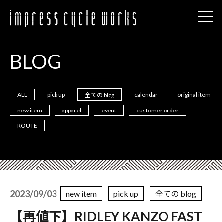
BLOG
ALL
pick up
calendar
original item
全ての blog
new item
apparel
event
customer order
ROUTE
2023/09/03
new item
pick up
全ての blog
【再値下】RIDLEY KANZO FAST