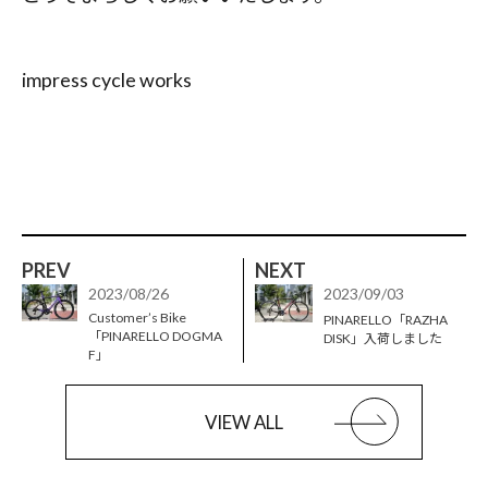
impress cycle works
PREV
NEXT
2023/08/26
2023/09/03
Customer’s Bike
PINARELLO「RAZHA
「PINARELLO DOGMA
DISK」入荷しました
F」
VIEW ALL