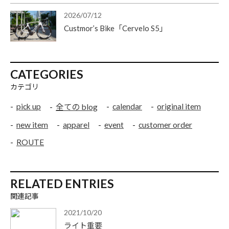
2026/07/12
Custmor’s Bike「Cervelo S5」
CATEGORIES
カテゴリ
pick up
calendar
original item
全ての blog
new item
apparel
event
customer order
ROUTE
RELATED ENTRIES
関連記事
2021/10/20
ライト重要