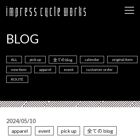
BLOG
ALL
pick up
calendar
original item
全ての blog
new item
apparel
event
customer order
ROUTE
2024/05/10
apparel
event
pick up
全ての blog