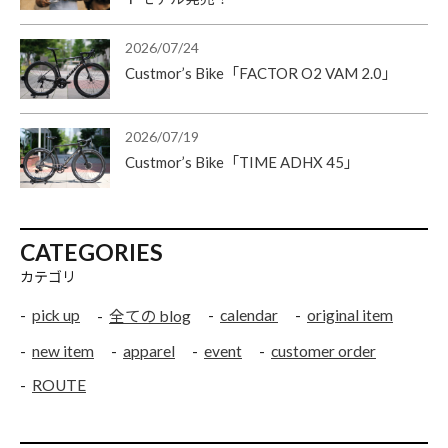
2026/07/24
Custmor’s Bike「FACTOR O2 VAM 2.0」
2026/07/19
Custmor’s Bike「TIME ADHX 45」
CATEGORIES
カテゴリ
pick up
calendar
original item
全ての blog
new item
apparel
event
customer order
ROUTE