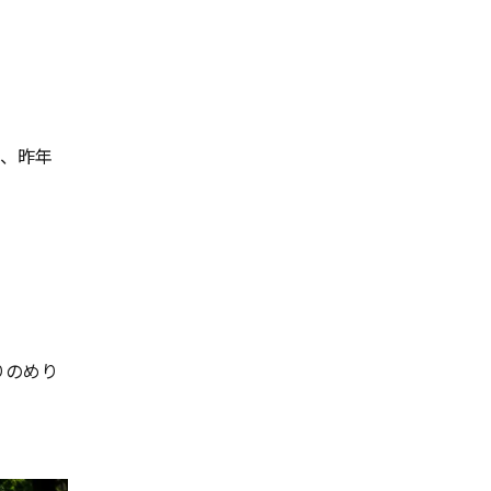
や、昨年
りのめり