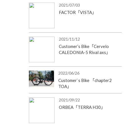
2021/07/03
FACTOR「VISTA」
2021/11/12
Customer’s Bike「Cervelo
CALEDONIA-5 Rival axs」
2022/06/26
Customer`s Bike 「chapter2
TOA」
2021/09/22
ORBEA「TERRA H30」