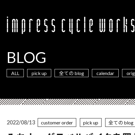
BLOG
ALL
pick up
calendar
orig
全ての blog
2022/08/13
customer order
pick up
全ての blog