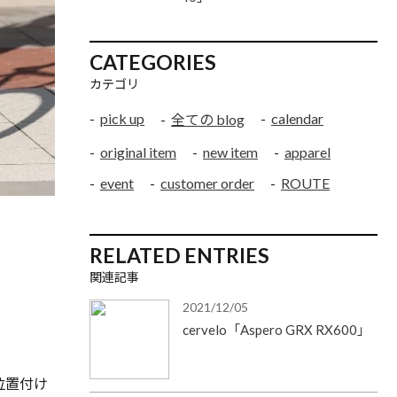
CATEGORIES
カテゴリ
pick up
calendar
全ての blog
original item
new item
apparel
event
customer order
ROUTE
RELATED ENTRIES
関連記事
2021/12/05
cervelo「Aspero GRX RX600」
位置付け