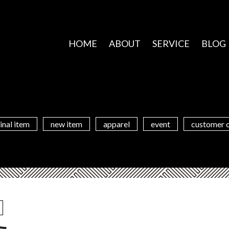
HOME
ABOUT
SERVICE
BLOG
inal item
new item
apparel
event
customer 