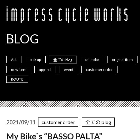
BLOG
ALL
pick up
calendar
original item
全ての blog
new item
apparel
event
customer order
ROUTE
2021/09/11
customer order
全ての blog
My Bike`s “BASSO PALTA”