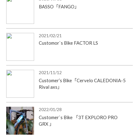
BASSO「FANGO」
2021/02/21
Customor`s Bike FACTOR LS
2021/11/12
Customer’s Bike「Cervelo CALEDONIA-5
Rival axs」
2022/01/28
Customer`s Bike 「3T EXPLORO PRO
GRX 」