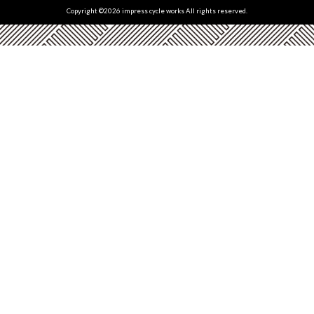
Copyright ©
2026 impress cycle works All rights reserved.