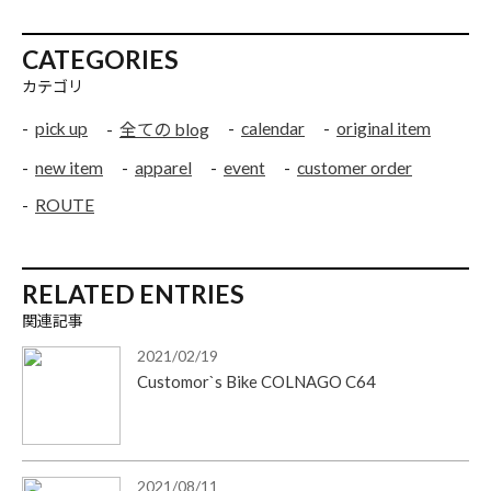
CATEGORIES
カテゴリ
pick up
calendar
original item
全ての blog
new item
apparel
event
customer order
ROUTE
RELATED ENTRIES
関連記事
2021/02/19
Customor`s Bike COLNAGO C64
2021/08/11