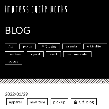
BLOG
ALL
pick up
calendar
original item
全ての blog
new item
apparel
event
customer order
ROUTE
2022/01/29
apparel
new item
pick up
全ての blog