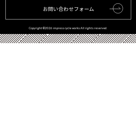
お問い合わせフォーム
Copyright ©
2026 impress cycle works All rights reserved.