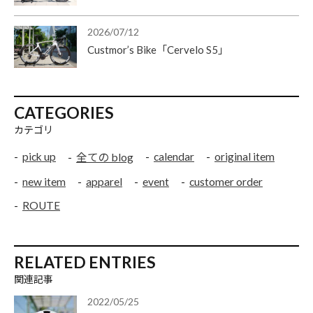
2026/07/12
Custmor’s Bike「Cervelo S5」
CATEGORIES
カテゴリ
pick up
calendar
original item
全ての blog
new item
apparel
event
customer order
ROUTE
RELATED ENTRIES
関連記事
2022/05/25