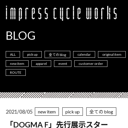
BLOG
ALL
pick up
calendar
original item
全ての blog
new item
apparel
event
customer order
ROUTE
2021/08/05
new item
pick up
全ての blog
「DOGMA F」先行展示スター