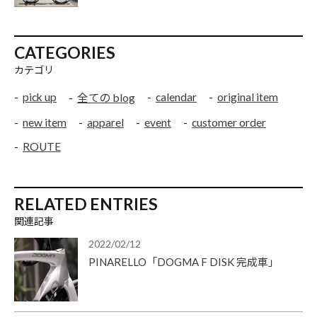
CATEGORIES
カテゴリ
pick up
calendar
original item
全ての blog
new item
apparel
event
customer order
ROUTE
RELATED ENTRIES
関連記事
2022/02/12
PINARELLO「DOGMA F DISK 完成車」