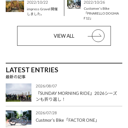
2022/10/22
2022/10/26
Customer’s Bike
impress Gravel 開催
「PINARELLO DOGMA
しました。
F12」
VIEW ALL
LATEST ENTRIES
最新の記事
2026/08/07
『SUNDAY MORNING RIDE』2026シーズ
ンも折り返し！
2026/07/28
Custmor’s Bike「FACTOR ONE」