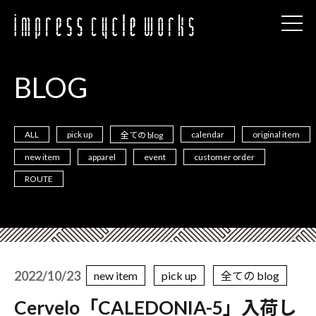
BLOG
ALL
pick up
calendar
original item
全ての blog
new item
apparel
event
customer order
ROUTE
2022/10/23
new item
pick up
全ての blog
Cervelo「CALEDONIA-5」入荷し