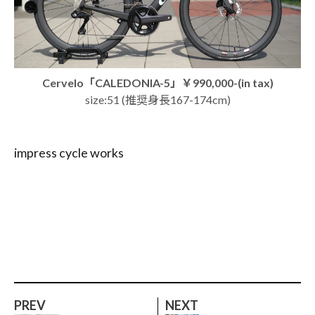
Cervelo「CALEDONIA-5」￥990,000-(in tax)
size:51 (推奨身長167-174cm)
impress cycle works
PREV
NEXT