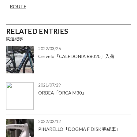
ROUTE
RELATED ENTRIES
関連記事
2022/03/26
Cervelo「CALEDONIA R8020」入荷
2021/07/29
ORBEA「ORCA M30」
2022/02/12
PINARELLO「DOGMA F DISK 完成車」