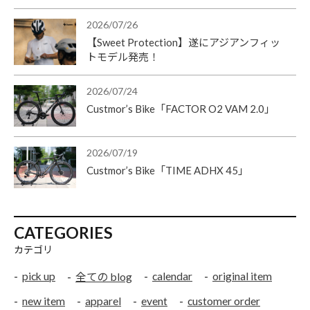
2026/07/26
【Sweet Protection】遂にアジアンフィッ
トモデル発売！
2026/07/24
Custmor’s Bike「FACTOR O2 VAM 2.0」
2026/07/19
Custmor’s Bike「TIME ADHX 45」
CATEGORIES
カテゴリ
pick up
calendar
original item
全ての blog
new item
apparel
event
customer order