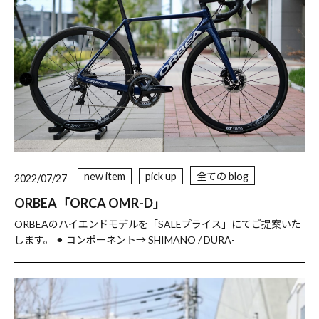
new item
pick up
全ての blog
2022/07/27
ORBEA「ORCA OMR-D」
ORBEAのハイエンドモデルを「SALEプライス」にてご提案いた
します。 ⚫︎ コンポーネント→ SHIMANO / DURA-