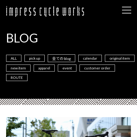
BLOG
ALL
pick up
calendar
original item
全ての blog
new item
apparel
event
customer order
ROUTE