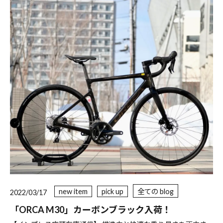
new item
pick up
全ての blog
2022/03/17
「ORCA M30」カーボンブラック入荷！