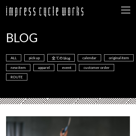
BLOG
ALL
pick up
calendar
original item
全ての blog
new item
apparel
event
customer order
ROUTE