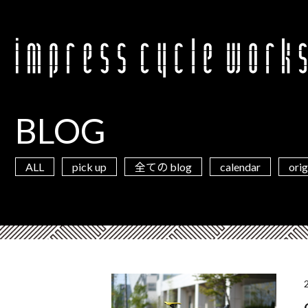
BLOG
ALL
pick up
calendar
orig
全ての blog