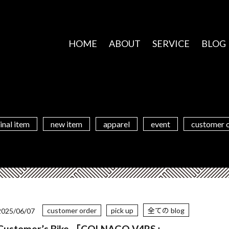
HOME
ABOUT
SERVICE
BLOG
inal item
new item
apparel
event
customer 
customer order
pick up
全ての blog
2025/06/07
Customer’s Bike 「COLNAGO V4RS」