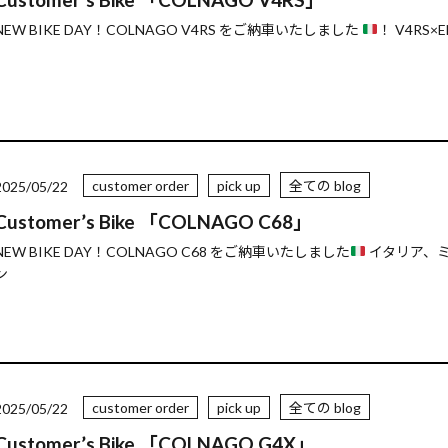
NEW BIKE DAY！COLNAGO V4RS をご納車いたしました
！ V4RS×E
customer order
pick up
全ての blog
2025/05/22
Customer’s Bike 「COLNAGO C68」
NEW BIKE DAY！COLNAGO C68 をご納車いたしました
イタリア、
ン
customer order
pick up
全ての blog
2025/05/22
Customer’s Bike 「COLNAGO G4X」