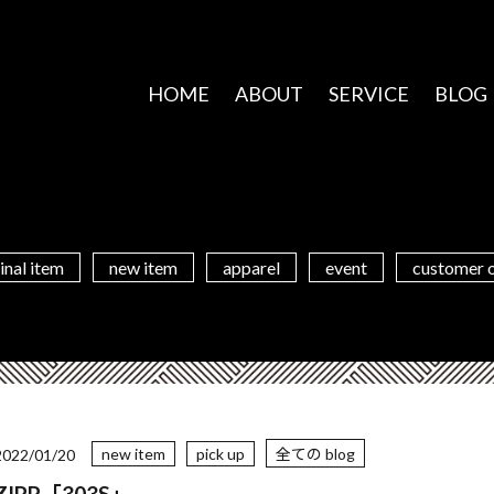
HOME
ABOUT
SERVICE
BLOG
inal item
new item
apparel
event
customer 
new item
pick up
全ての blog
2022/01/20
ZIPP「303S」