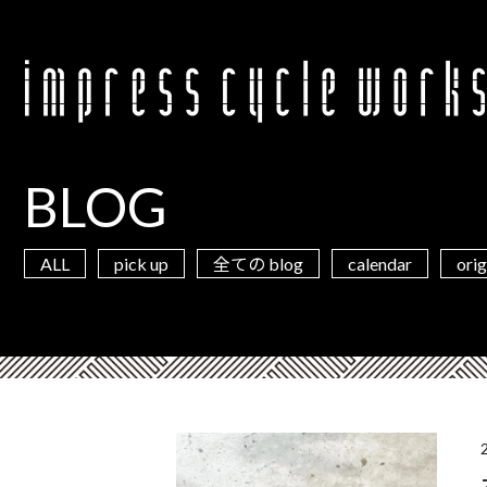
BLOG
ALL
pick up
calendar
orig
全ての blog