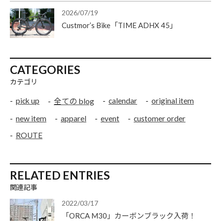
2026/07/19
Custmor’s Bike「TIME ADHX 45」
CATEGORIES
カテゴリ
pick up
calendar
original item
全ての blog
new item
apparel
event
customer order
ROUTE
RELATED ENTRIES
関連記事
2022/03/17
「ORCA M30」カーボンブラック入荷！