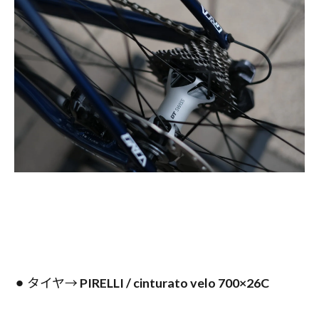
⚫︎ タイヤ→
PIRELLI / cinturato velo 700×26C