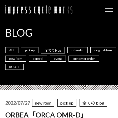
BLOG
ALL
pick up
calendar
original item
全ての blog
new item
apparel
event
customer order
ROUTE
2022/07/27
new item
pick up
全ての blog
ORBEA「ORCA OMR-D」