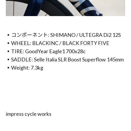
▪︎コンポーネント: SHIMANO / ULTEGRA Di2 12S
▪︎WHEEL: BLACKINC / BLACK FORTY FIVE
▪︎TIRE: GoodYear Eagle1 700x28c
▪︎SADDLE: Selle Italia SLR Boost Superflow 145mm
▪︎Weight: 7.3kg
impress cycle works