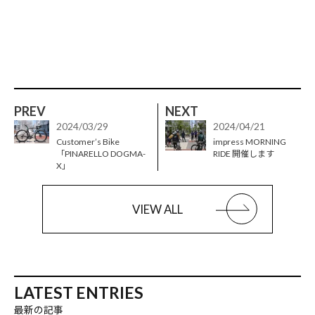
PREV
NEXT
2024/03/29
2024/04/21
Customer’s Bike
impress MORNING
「PINARELLO DOGMA-
RIDE 開催します
X」
VIEW ALL
LATEST ENTRIES
最新の記事