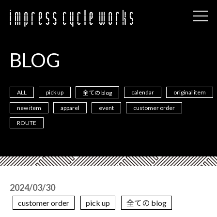
BLOG
ALL
pick up
calendar
original item
全ての blog
new item
apparel
event
customer order
ROUTE
2024/03/30
customer order
pick up
全ての blog