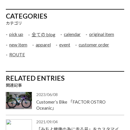
CATEGORIES
カテゴリ
pick up
calendar
original item
全ての blog
new item
apparel
event
customer order
ROUTE
RELATED ENTRIES
関連記事
2023/06/08
Customer’s Bike 「FACTOR OSTRO
Oceanic」
2021/09/04
「みちよ健康の為に走る号」をカスタマイ