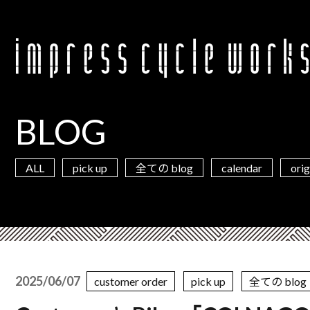
BLOG
ALL
pick up
calendar
orig
全ての blog
2025/06/07
customer order
pick up
全ての blog