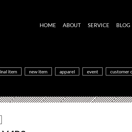
HOME
ABOUT
SERVICE
BLOG
inal item
new item
apparel
event
customer 