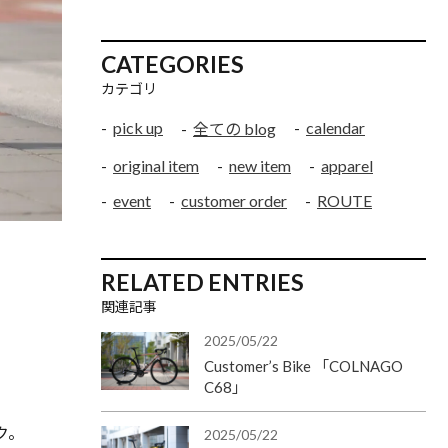
CATEGORIES
カテゴリ
pick up
calendar
全ての blog
original item
new item
apparel
event
customer order
ROUTE
RELATED ENTRIES
関連記事
2025/05/22
Customer’s Bike 「COLNAGO
C68」
ク。
2025/05/22