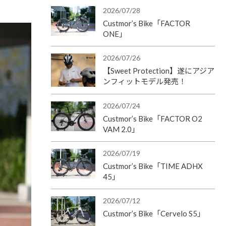
2026/07/28
Custmor’s Bike「FACTOR
ONE」
2026/07/26
【Sweet Protection】遂にアジア
ンフィットモデル発売！
2026/07/24
Custmor’s Bike「FACTOR O2
VAM 2.0」
2026/07/19
Custmor’s Bike「TIME ADHX
45」
2026/07/12
Custmor’s Bike「Cervelo S5」