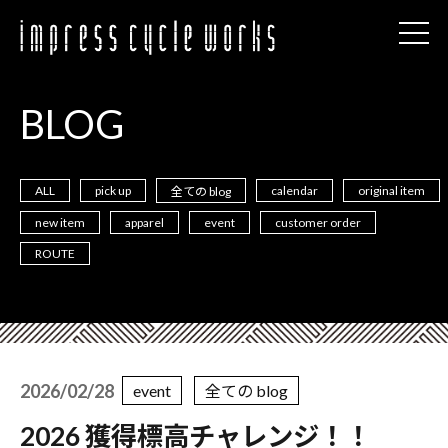
BLOG
ALL
pick up
calendar
original item
全ての blog
new item
apparel
event
customer order
ROUTE
2026/02/28
event
全ての blog
2026 獲得標高チャレンジ！！