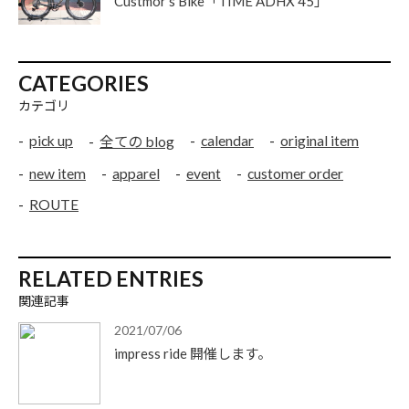
Custmor’s Bike「TIME ADHX 45」
CATEGORIES
カテゴリ
pick up
calendar
original item
全ての blog
new item
apparel
event
customer order
ROUTE
RELATED ENTRIES
関連記事
2021/07/06
impress ride 開催します。