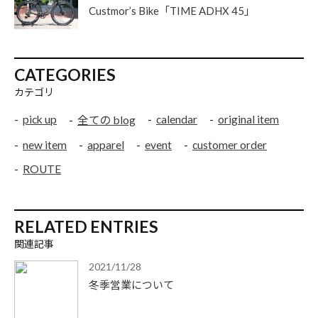
Custmor’s Bike「TIME ADHX 45」
CATEGORIES
カテゴリ
pick up
calendar
original item
全ての blog
new item
apparel
event
customer order
ROUTE
RELATED ENTRIES
関連記事
2021/11/28
冬季営業について