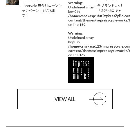
Warning
:
「cervelo 無金利ローンキ
全ブランドOK！
Undefined array
ャンペーン」12/28ま
「金利ゼロキャ
key 0 in
で！
ンペーン」スタ
/home/csnakasp123/impresscycle.com
content/themes/impresscycleworks/f
ート！
on line
169
Warning
:
Undefined array
key 0 in
/home/csnakasp123/impresscycle.com
content/themes/impresscycleworks/f
on line
169
VIEW ALL