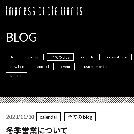
BLOG
ALL
pick up
calendar
original item
全ての blog
new item
apparel
event
customer order
ROUTE
2023/11/30
calendar
全ての blog
冬季営業について